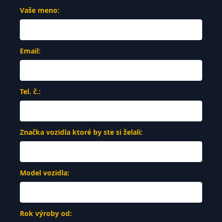
Vaše meno:
Email:
Tel. č.:
Značka vozidla ktoré by ste si želali:
Model vozidla:
Rok výroby od: