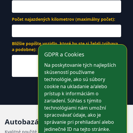
Počet najazdených kilometrov (maximálny počet):
Bližšie popíšte vozidlo, ktoré by ste si želali (výbava,
a podobne):
GDPR a Cookies
Na poskytovanie tých najlepších
skúseností používame
technológie, ako sú súbory
cookie na ukladanie a/alebo
Odoslať
prístup k informáciám o
zariadení. Súhlas s týmito
technológiami nám umožní
spracovávať údaje, ako je
Autobazár AVISO
správanie pri prehliadaní alebo
jedinečné ID na tejto stránke.
Kvalitné použité autá — predaj, výkup a prenájom vozidiel.