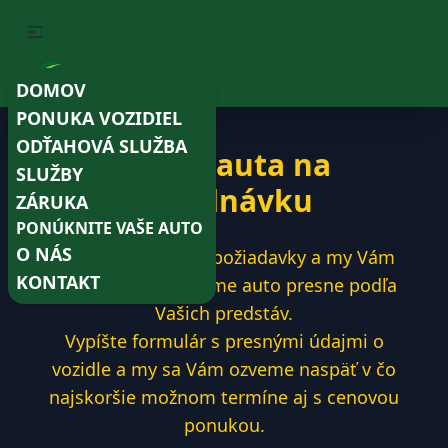
DOMOV
PONUKA VOZIDIEL
ODŤAHOVÁ SLUŽBA
Dovoz auta na
SLUŽBY
objednávku
ZÁRUKA
PONÚKNITE VAŠE AUTO
O NÁS
Napíšte nám naše požiadavky a my Vám
KONTAKT
nájdeme a dovezieme auto presne podľa
Vašich predstáv.
Vypíšte formulár s presnými údajmi o
vozidle a my sa Vám ozveme naspäť v čo
najskoršie možnom termíne aj s cenovou
ponukou.